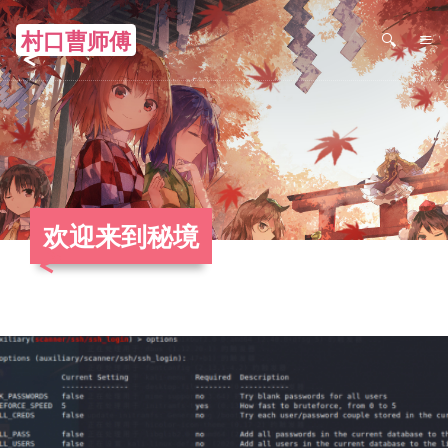
村口曹师傅
≡
欢迎来到秘境