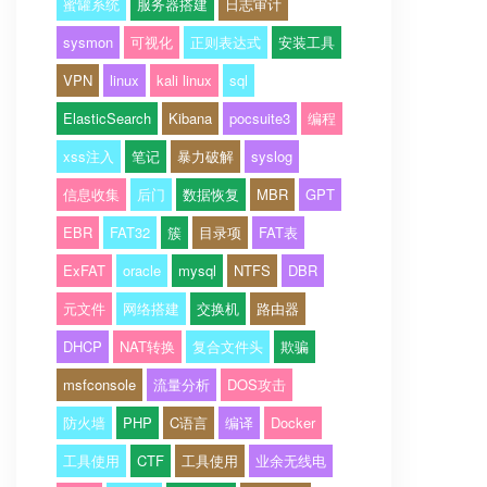
蜜罐系统
服务器搭建
日志审计
sysmon
可视化
正则表达式
安装工具
VPN
linux
kali linux
sql
ElasticSearch
Kibana
pocsuite3
编程
xss注入
笔记
暴力破解
syslog
信息收集
后门
数据恢复
MBR
GPT
EBR
FAT32
簇
目录项
FAT表
ExFAT
oracle
mysql
NTFS
DBR
元文件
网络搭建
交换机
路由器
DHCP
NAT转换
复合文件头
欺骗
msfconsole
流量分析
DOS攻击
防火墙
PHP
C语言
编译
Docker
工具使用
CTF
工具使用
业余无线电