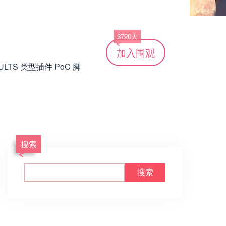
3720人
加入
围观
LTS 类型插件 PoC 脚
搜索