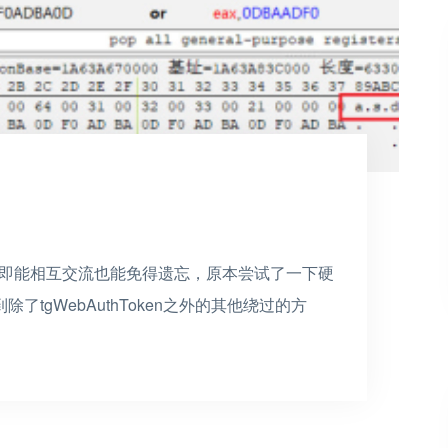
，即能相互交流也能免得遗忘，原本尝试了一下硬
到除了
tgWebAuthToken
之外的其他绕过的方