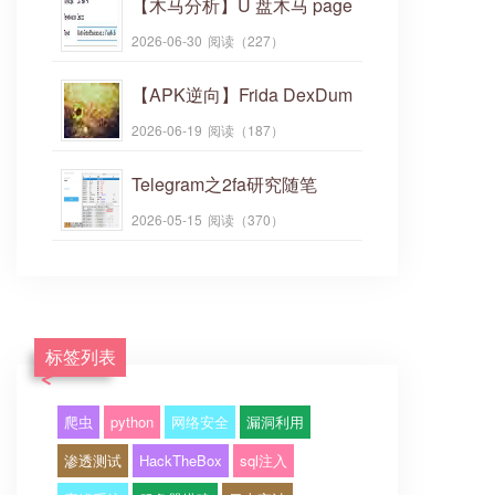
【木马分析】U 盘木马 page
file.db
2026-06-30
阅读（227）
【APK逆向】Frida DexDum
p脱壳 从0 起步简明流程
2026-06-19
阅读（187）
Telegram之2fa研究随笔
2026-05-15
阅读（370）
标签列表
爬虫
python
网络安全
漏洞利用
渗透测试
HackTheBox
sql注入