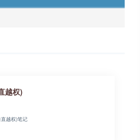
垂直越权)
垂直越权)笔记