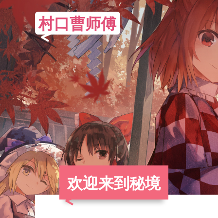
村口曹师傅
欢迎来到秘境