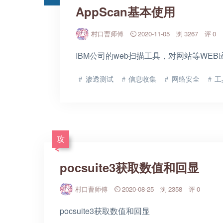
AppScan基本使用
村口曹师傅
2020-11-05
3267
0
IBM公司的web扫描工具，对网站等WE
渗透测试
信息收集
网络安全
工
攻
pocsuite3获取数值和回显
村口曹师傅
2020-08-25
2358
0
pocsuite3获取数值和回显