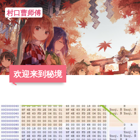
村口曹师傅
≡
欢迎来到秘境