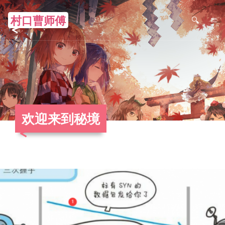
村口曹师傅
≡
欢迎来到秘境