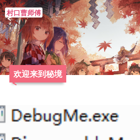
村口曹师傅
≡
欢迎来到秘境