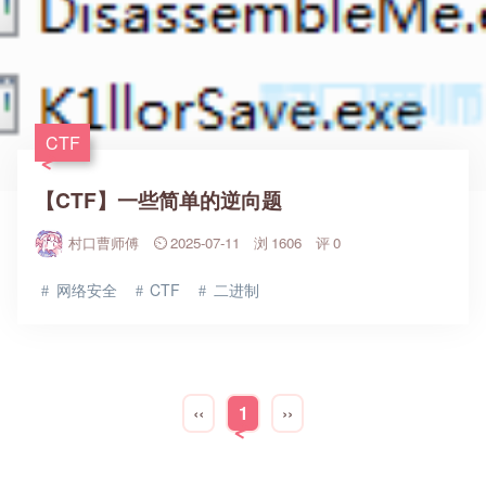
CTF
【CTF】一些简单的逆向题
村口曹师傅
2025-07-11
1606
0
网络安全
CTF
二进制
‹‹
1
››