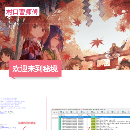
村口曹师傅
≡
欢迎来到秘境