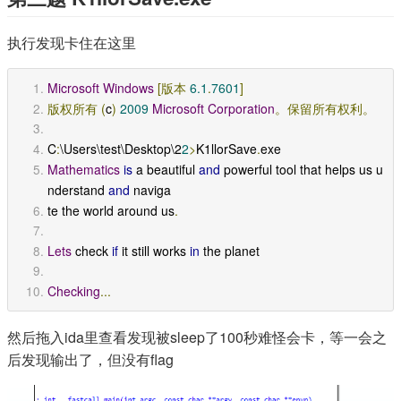
执行发现卡住在这里
Microsoft
Windows
[版本
6.1
.
7601
]
版权所有
(
c
)
2009
Microsoft
Corporation
。保留所有权利。
C
:
\Users\test\Desktop\2
2
>
K1llorSave
.
exe
Mathematics
is
 a beautiful 
and
 powerful tool that helps us u
nderstand 
and
 naviga
te the world around us
.
Lets
 check 
if
 it still works 
in
 the planet
Checking
...
然后拖入ida里查看发现被sleep了100秒难怪会卡，等一会之
后发现输出了，但没有flag