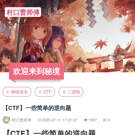
村口曹师傅
≡
欢迎来到秘境
网络安全
CTF
二进制
【CTF】一些简单的逆向题
村口曹师傅
2025-07-11 17:01:27
1597
0
【CTF】一些简单的逆向题