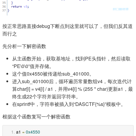
按正常思路直接debug下断点到这里就可以了，但我们反其道
而行之
先分析一下解密函数
从主函数开始，获取基地址，找到PE头指针，然后读取
“PE\0\0”值并存储。
这个值0x4550被传递给sub_401000。
进入sub_401000后，循环遍历常量数组v4，每次迭代计
算char[i] = v4[i] / a1，并用v4[i] % (255 * char)更新a1，最
终生成22个字符并返回字符串。
在sprintf中，字符串被插入到“DASCTF{%s}”模板中。
根据这个函数复写一个解密函数
a1 
=
0x4550