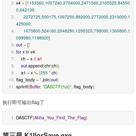
v4 
=
[
1153360
,
1007240
,
2704000
,
2471560
,
2165525
,
84550
0
,
642135
,
2272725
,
500175
,
1097250
,
882000
,
2772000
,
2310000
,
1
425000
,
1675800
,
524160
,
2048280
,
1295325
,
798000
,
1360800
,
1
099980
,
1198920
]
out
=
[]
for
 x 
in
 v4
:
    ch 
=
 x 
// a1
out
.
append
(
chr
(
ch
))
    a1 
=
 x 
%
(
255
*
 ch
)
flag_body 
=
''
.
join
(
out
)
sprintf
(
Buffer
,
"DASCTF{%s}"
,
 flag_body
);
执行即可输出flag了
DASCTF
{
Ahha_You_Find_The_Flag
}
第三题 K1llorSave.exe