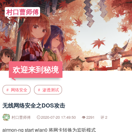
村口曹师傅
≡
欢迎来到秘境
网络安全
渗透测试
无线网络安全之DOS攻击
村口曹师傅
2020-07-20 17:49:50
2291
2
airmon-ng start wlan0 将网卡转换为监听模式