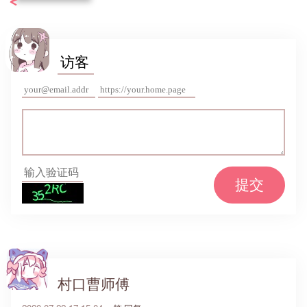
提交
村口曹师傅