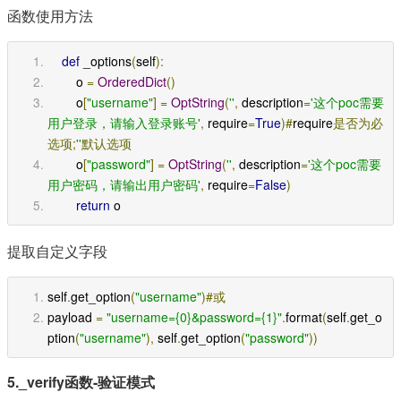
函数使用方法
def
 _options
(
self
):
        o 
=
OrderedDict
()
        o
[
"username"
]
=
OptString
(
''
,
 description
=
'这个poc需要
用户登录，请输入登录账号'
,
 require
=
True
)#
require
是否为必
选项;
''
默认选项
        o
[
"password"
]
=
OptString
(
''
,
 description
=
'这个poc需要
用户密码，请输出用户密码'
,
 require
=
False
)
return
 o
提取自定义字段
self
.
get_option
(
"username"
)#或
payload 
=
"username={0}&password={1}"
.
format
(
self
.
get_o
ption
(
"username"
),
 self
.
get_option
(
"password"
))
5._verify函数-验证模式