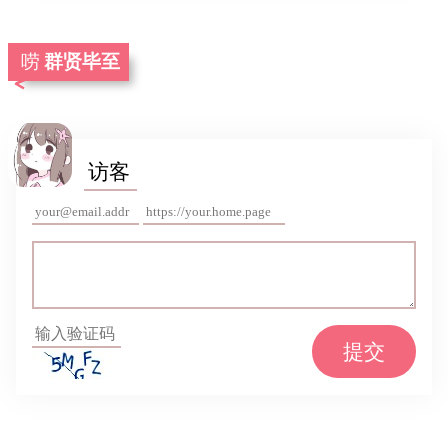
群贤毕至
提交