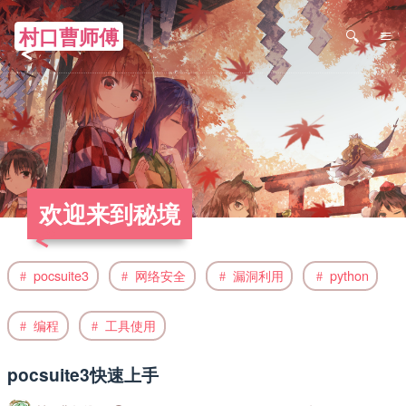
村口曹师傅
≡
欢迎来到秘境
pocsuite3
网络安全
漏洞利用
python
编程
工具使用
pocsuite3快速上手