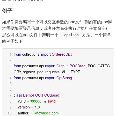
例子
如果你需要编写一个可以交互参数的poc文件(例如有的poc脚
本需要填写登录信息，或者任意命令执行时执行任意命令)，
那么可以在poc文件中声明一个
方法。一个简单
_options
的例子如下
from
 collections 
import
OrderedDict
from
 pocsuite3
.
api 
import
Output
,
POCBase
,
 POC_CATEG
ORY
,
 register_poc
,
 requests
,
 VUL_TYPE
from
 pocsuite3
.
api 
import
OptString
class
DemoPOC
(
POCBase
):
    vulID 
=
'00000'
# ssvid
    version 
=
'1.0'
    author 
=
[
'knownsec.com'
]