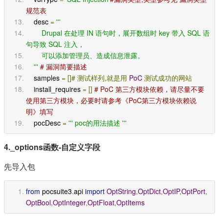
规范表
    desc 
=
'''
        Drupal 在处理 IN 语句时，展开数组时 key 带入 SQL 语
句导致 SQL 注入，
        可以添加管理员、造成信息泄露。
    '''
# 漏洞简要描述
    samples 
=
[]#
测试样列,就是用
PoC
测试成功的网站
    install_requires 
=
[]
# PoC 第三方模块依赖，请尽量不要
使用第三方模块，必要时请参考《PoC第三方模块依赖说
明》填写
    pocDesc 
=
''' poc的用法描述 '''
4._options函数-自定义字段
先导入包
from
 pocsuite3
.
api 
import
OptString
,
OptDict
,
OptIP
,
OptPort
,
OptBool
,
OptInteger
,
OptFloat
,
OptItems