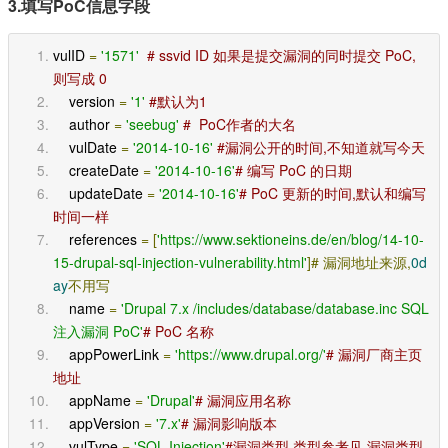
3.填写PoC信息字段
vulID 
=
'1571'
# ssvid ID 如果是提交漏洞的同时提交 PoC,
则写成 0
    version 
=
'1'
#默认为1
    author 
=
'seebug'
#  PoC作者的大名
    vulDate 
=
'2014-10-16'
#漏洞公开的时间,不知道就写今天
    createDate 
=
'2014-10-16'
# 编写 PoC 的日期
    updateDate 
=
'2014-10-16'
# PoC 更新的时间,默认和编写
时间一样
    references 
=
[
'https://www.sektioneins.de/en/blog/14-10-
15-drupal-sql-injection-vulnerability.html'
]#
漏洞地址来源,
0d
ay
不用写
    name 
=
'Drupal 7.x /includes/database/database.inc SQL
注入漏洞 PoC'
# PoC 名称
    appPowerLink 
=
'https://www.drupal.org/'
# 漏洞厂商主页
地址
    appName 
=
'Drupal'
# 漏洞应用名称
    appVersion 
=
'7.x'
# 漏洞影响版本
    vulType 
=
'SQL Injection'
#漏洞类型,类型参考见 漏洞类型