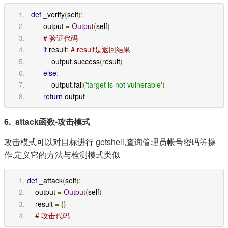
def
 _verify
(
self
):
        output 
=
Output
(
self
)
# 验证代码
if
 result
:
# result是返回结果
            output
.
success
(
result
)
else
:
            output
.
fail
(
'target is not vulnerable'
)
return
 output
6._attack函数-攻击模式
攻击模式可以对目标进行 getshell,查询管理员帐号密码等操
作.定义它的方法与检测模式类似
def
 _attack
(
self
):
    output 
=
Output
(
self
)
    result 
=
{}
# 攻击代码