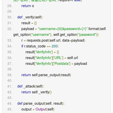
return
 o
def
 _verify
(
self
):
        result 
=
{}
        payload 
=
"username={0}&password={1}"
.
format
(
self
.
get_option
(
"username"
),
 self
.
get_option
(
"password"
))
        r 
=
 requests
.
post
(
self
.
url
,
 data
=
payload
)
if
 r
.
status_code 
==
200
:
            result
[
'VerifyInfo'
]
=
{}
            result
[
'VerifyInfo'
][
'URL'
]
=
 self
.
url
            result
[
'VerifyInfo'
][
'Postdata'
]
=
 payload
return
 self
.
parse_output
(
result
)
def
 _attack
(
self
):
return
 self
.
_verify
()
def
 parse_output
(
self
,
 result
):
        output 
=
Output
(
self
)