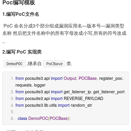
Poc编写模板
1.编写PoC文件名
​ PoC 命名分成3个部分组成漏洞应用名—版本号—漏洞类型
名称 然后把文件名称中的所有字母改成小写,所有的符号改成
_
2.编写 PoC 实现类
,继承自
类.
DemoPOC
PoCBase
from
 pocsuite3
.
api 
import
Output
,
POCBase
,
 register_poc
,
requests
,
 logger
from
 pocsuite3
.
api 
import
 get_listener_ip
,
 get_listener_port
from
 pocsuite3
.
api 
import
 REVERSE_PAYLOAD
from
 pocsuite3
.
lib
.
utils 
import
 random_str
class
DemoPOC
(
POCBase
):