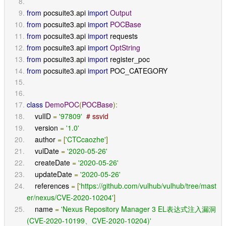
from
 pocsuite3
.
api 
import
Output
from
 pocsuite3
.
api 
import
POCBase
from
 pocsuite3
.
api 
import
 requests
from
 pocsuite3
.
api 
import
OptString
from
 pocsuite3
.
api 
import
 register_poc
from
 pocsuite3
.
api 
import
 POC_CATEGORY
class
DemoPOC
(
POCBase
):
    vulID 
=
'97809'
# ssvid
    version 
=
'1.0'
    author 
=
[
'CTCcaozhe'
]
    vulDate 
=
'2020-05-26'
    createDate 
=
'2020-05-26'
    updateDate 
=
'2020-05-26'
    references 
=
[
'https://github.com/vulhub/vulhub/tree/mast
er/nexus/CVE-2020-10204'
]
    name 
=
'Nexus Repository Manager 3 EL表达式注入漏洞
(CVE-2020-10199、CVE-2020-10204)'