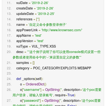
    vulDate 
=
'2019-2-26'
    createDate 
=
'2019-2-26'
    updateDate 
=
'2019-2-25'
    references 
=
[
''
]
    name 
=
'自定义命令参数登录例子'
    appPowerLink 
=
'http://www.knownsec.com/'
    appName 
=
'test'
    appVersion 
=
'test'
    vulType 
=
 VUL_TYPE
.
XSS
    desc 
=
'''这个例子说明了你可以使用console模式设置一些
参数或者使用命令中的'--'来设置自定义的参数'''
    samples 
=
[]
    category 
=
 POC_CATEGORY
.
EXPLOITS
.
WEBAPP
def
 _options
(
self
):
        o 
=
OrderedDict
()
        o
[
"username"
]
=
OptString
(
''
,
 description
=
'这个poc需要
用户登录，请输入登录账号'
,
 require
=
True
)
        o
[
"password"
]
=
OptString
(
''
,
 description
=
'这个poc需要
用户密码，请输出用户密码'
,
 require
=
False
)