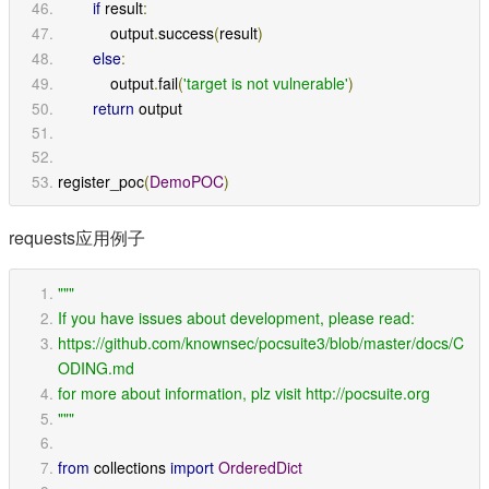
if
 result
:
            output
.
success
(
result
)
else
:
            output
.
fail
(
'target is not vulnerable'
)
return
 output
register_poc
(
DemoPOC
)
requests应用例子
"""
If you have issues about development, please read:
https://github.com/knownsec/pocsuite3/blob/master/docs/C
ODING.md
for more about information, plz visit http://pocsuite.org
"""
from
 collections 
import
OrderedDict