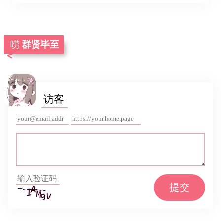
群贤毕至
提交