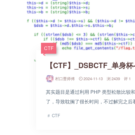
CTF
【CTF】_DSBCTF_单身杯
村口曹师傅
2024-11-13
2439
1
其实题目是通过利用 PHP 类型松散比较
了，导致耽搁了很长时间，不过解完之后看官
CTF