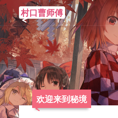
村口曹师傅
欢迎来到秘境