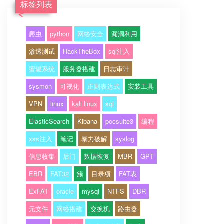
标签列表
爬虫
python
网络安全
漏洞利用
渗透测试
HackTheBox
sql注入
蜜罐系统
服务器搭建
日志审计
sysmon
可视化
正则表达式
安装工具
VPN
linux
kali linux
sql
ElasticSearch
Kibana
pocsuite3
编程
xss注入
笔记
暴力破解
syslog
信息收集
后门
数据恢复
MBR
GPT
EBR
FAT32
簇
目录项
FAT表
ExFAT
oracle
mysql
NTFS
DBR
元文件
网络搭建
交换机
路由器