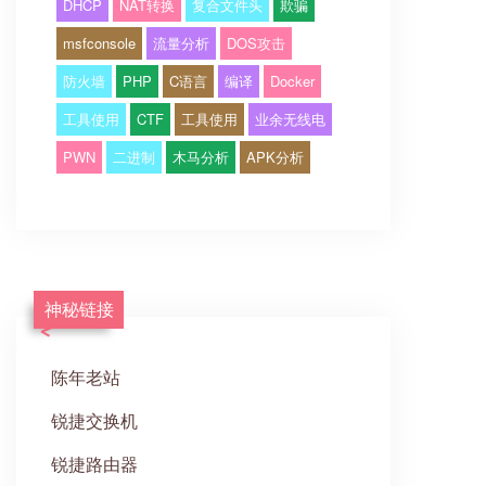
DHCP
NAT转换
复合文件头
欺骗
msfconsole
流量分析
DOS攻击
防火墙
PHP
C语言
编译
Docker
工具使用
CTF
工具使用
业余无线电
PWN
二进制
木马分析
APK分析
神秘链接
陈年老站
锐捷交换机
锐捷路由器