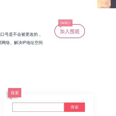
2408人
加入
围观
及端口号是不会被更改的，
网络、解决IP地址空间
搜索