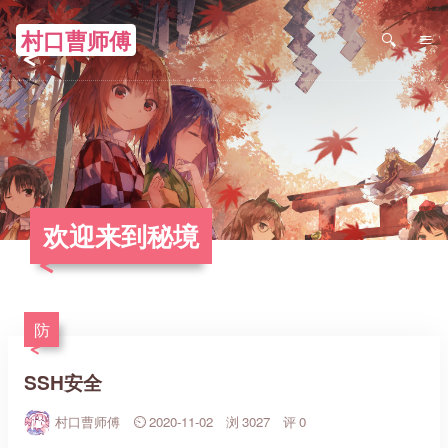
村口曹师傅
≡
欢迎来到秘境
防
SSH安全
村口曹师傅
2020-11-02
3027
0