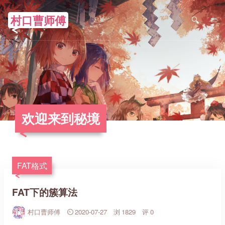
村口曹师傅
≡
欢迎来到秘境
FAT格式
FAT下的簇算法
村口曹师傅
2020-07-27
1829
0