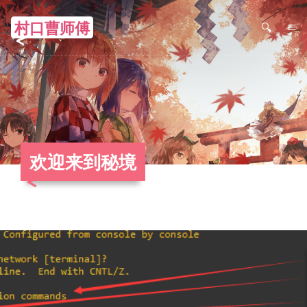
村口曹师傅
≡
欢迎来到秘境