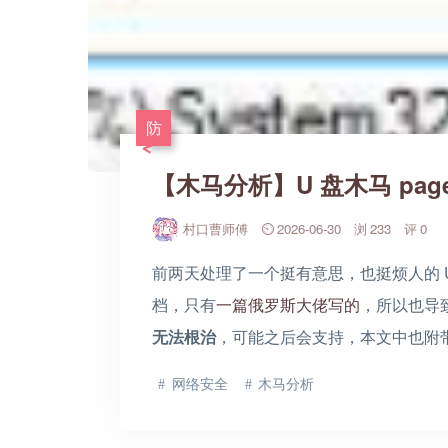
防
【木马分析】U 盘木马 pagefi
村口曹师傅
2026-06-30
233
0
前两天处理了一个挺有意思，也挺烦人的 
档，只有
一篇俄罗斯大佬写的
，所以也导
无法根治
，可能之后会支持，本文中也附
网络安全
木马分析