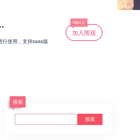
.
1891人
加入
围观
使用，支持saas版
搜索