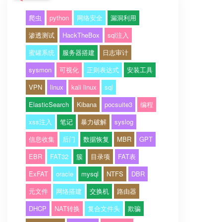
爬虫
python
网络安全
漏洞利用
渗透测试
HackTheBox
sql注入
蜜罐系统
服务器搭建
日志审计
sysmon
可视化
正则表达式
安装工具
VPN
linux
kali linux
sql
ElasticSearch
Kibana
pocsuite3
编程
xss注入
笔记
暴力破解
syslog
信息收集
后门
数据恢复
MBR
GPT
EBR
FAT32
簇
目录项
FAT表
ExFAT
oracle
mysql
NTFS
DBR
元文件
网络搭建
交换机
路由器
DHCP
NAT转换
复合文件头
欺骗