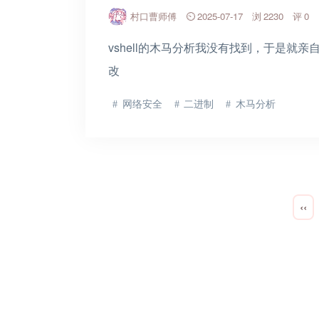
村口曹师傅
2025-07-17
2230
0
vshell的木马分析我没有找到，于是就
改
网络安全
二进制
木马分析
‹‹