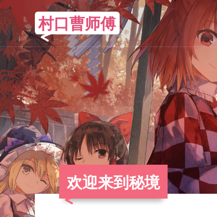
村口曹师傅
欢迎来到秘境