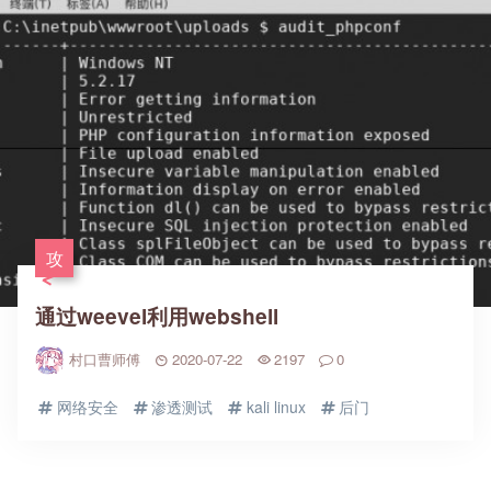
攻
通过weevel利用webshell
村口曹师傅
2020-07-22
2197
0
网络安全
渗透测试
kali linux
后门