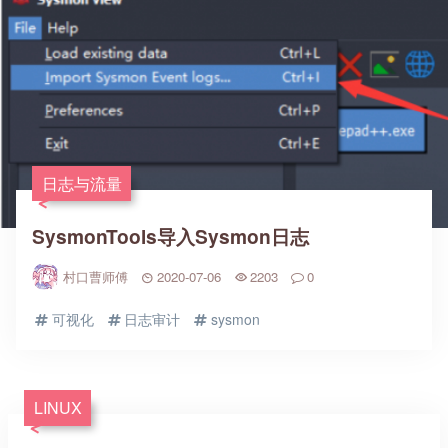
日志与流量
SysmonTools导入Sysmon日志
村口曹师傅
2020-07-06
2203
0
可视化
日志审计
sysmon
LINUX