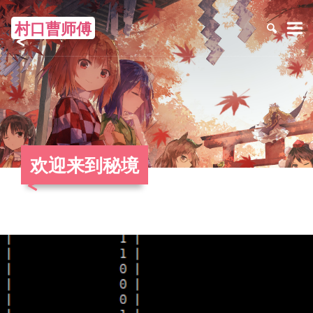
村口曹师傅
≡
欢迎来到秘境