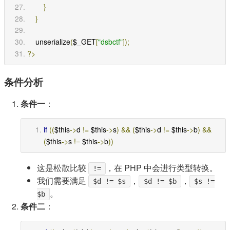
}
}
    unserialize
(
$_GET
[
"dsbctf"
]);
?>
条件分析
条件一
：
if
((
$this
->
d 
!=
 $this
->
s
)
&&
(
$this
->
d 
!=
 $this
->
b
)
&&
(
$this
->
s 
!=
 $this
->
b
))
这是松散比较
，在 PHP 中会进行类型转换。
!=
我们需要满足
，
，
$d != $s
$d != $b
$s !=
。
$b
条件二
：