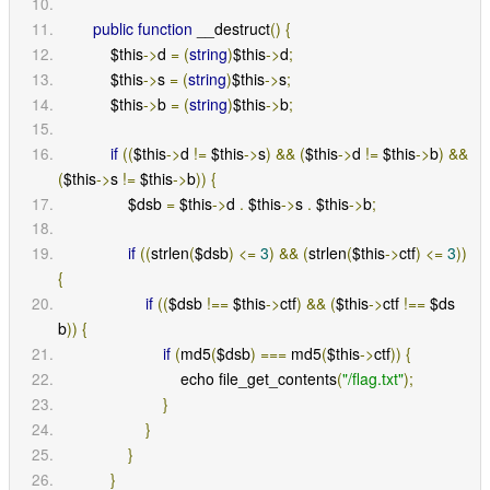
public
function
 __destruct
()
{
            $this
->
d 
=
(
string
)
$this
->
d
;
            $this
->
s 
=
(
string
)
$this
->
s
;
            $this
->
b 
=
(
string
)
$this
->
b
;
if
((
$this
->
d 
!=
 $this
->
s
)
&&
(
$this
->
d 
!=
 $this
->
b
)
&&
(
$this
->
s 
!=
 $this
->
b
))
{
                $dsb 
=
 $this
->
d 
.
 $this
->
s 
.
 $this
->
b
;
if
((
strlen
(
$dsb
)
<=
3
)
&&
(
strlen
(
$this
->
ctf
)
<=
3
))
{
if
((
$dsb 
!==
 $this
->
ctf
)
&&
(
$this
->
ctf 
!==
 $ds
b
))
{
if
(
md5
(
$dsb
)
===
 md5
(
$this
->
ctf
))
{
                            echo file_get_contents
(
"/flag.txt"
);
}
}
}
}