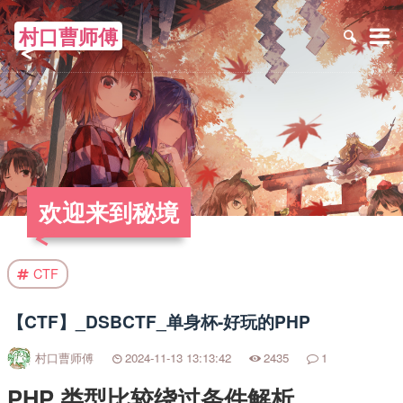
村口曹师傅
≡
欢迎来到秘境
CTF
【CTF】_DSBCTF_单身杯-好玩的PHP
村口曹师傅
2024-11-13 13:13:42
2435
1
PHP 类型比较绕过条件解析