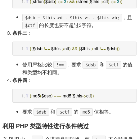
if
((
strlen
(
$dsb
)
<=
3
)
&&
(
strlen
(
$this
->
ctf
)
<=
3
))
，且
$dsb = $this->d . $this->s . $this->b;
的长度也要不超过3字符。
$ctf
条件三
：
if
((
$dsb 
!==
 $this
->
ctf
)
&&
(
$this
->
ctf 
!==
 $dsb
))
使用严格比较
，要求
和
的值
!==
$dsb
$ctf
和类型均不相同。
条件四
：
if
(
md5
(
$dsb
)
===
 md5
(
$this
->
ctf
))
要求
和
的
值相等。
$dsb
$ctf
md5
利用 PHP 类型特性进行条件绕过
在 PHP 中，
会进行类型转换，而
不会转换类