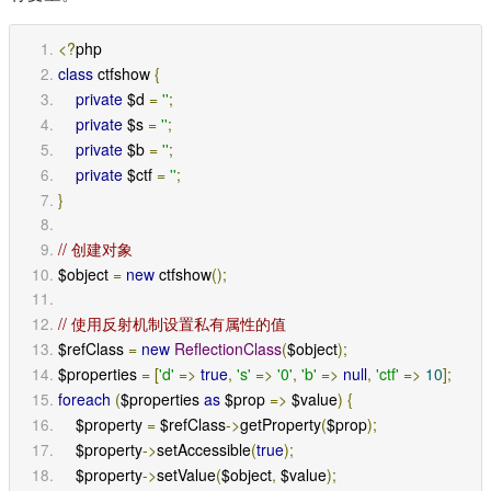
<?
php
class
 ctfshow 
{
private
 $d 
=
''
;
private
 $s 
=
''
;
private
 $b 
=
''
;
private
 $ctf 
=
''
;
}
// 创建对象
$object 
=
new
 ctfshow
();
// 使用反射机制设置私有属性的值
$refClass 
=
new
ReflectionClass
(
$object
);
$properties 
=
[
'd'
=>
true
,
's'
=>
'0'
,
'b'
=>
null
,
'ctf'
=>
10
];
foreach
(
$properties 
as
 $prop 
=>
 $value
)
{
    $property 
=
 $refClass
->
getProperty
(
$prop
);
    $property
->
setAccessible
(
true
);
    $property
->
setValue
(
$object
,
 $value
);