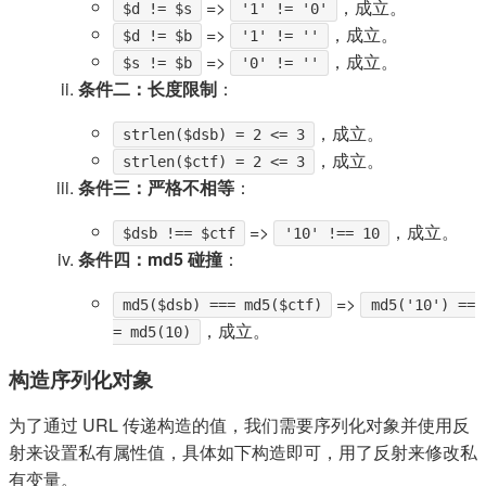
=>
，成立。
$d != $s
'1' != '0'
=>
，成立。
$d != $b
'1' != ''
=>
，成立。
$s != $b
'0' != ''
条件二：长度限制
：
，成立。
strlen($dsb) = 2 <= 3
，成立。
strlen($ctf) = 2 <= 3
条件三：严格不相等
：
=>
，成立。
$dsb !== $ctf
'10' !== 10
条件四：md5 碰撞
：
=>
md5($dsb) === md5($ctf)
md5('10') ==
，成立。
= md5(10)
构造序列化对象
为了通过 URL 传递构造的值，我们需要序列化对象并使用反
射来设置私有属性值，具体如下构造即可，用了反射来修改私
有变量。