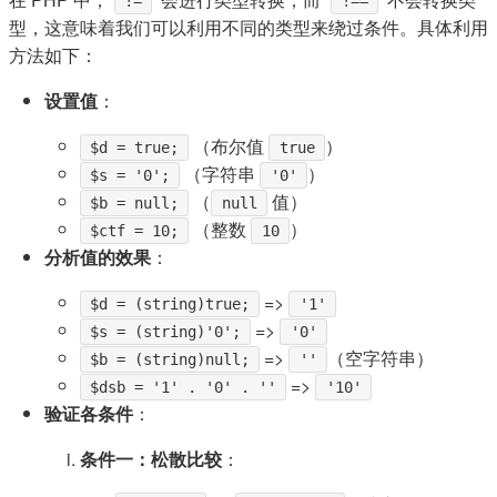
!=
!==
型，这意味着我们可以利用不同的类型来绕过条件。具体利用
方法如下：
设置值
：
（布尔值
）
$d = true;
true
（字符串
）
$s = '0';
'0'
（
值）
$b = null;
null
（整数
）
$ctf = 10;
10
分析值的效果
：
=>
$d = (string)true;
'1'
=>
$s = (string)'0';
'0'
=>
（空字符串）
$b = (string)null;
''
=>
$dsb = '1' . '0' . ''
'10'
验证各条件
：
条件一：松散比较
：