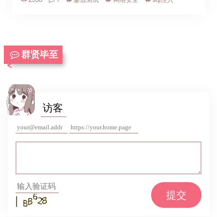
群贤毕至
提交