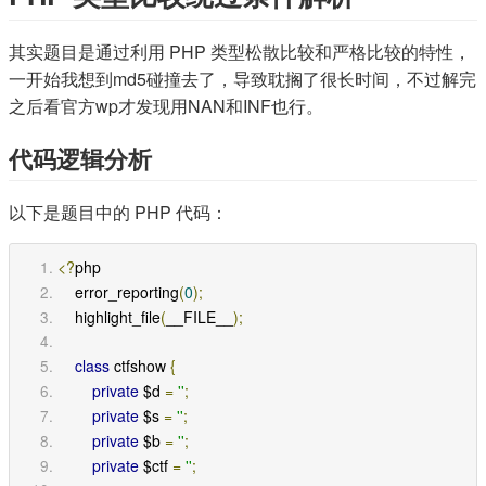
其实题目是通过利用 PHP 类型松散比较和严格比较的特性，
一开始我想到md5碰撞去了，导致耽搁了很长时间，不过解完
之后看官方wp才发现用NAN和INF也行。
代码逻辑分析
以下是题目中的 PHP 代码：
<?
php
    error_reporting
(
0
);
    highlight_file
(
__FILE__
);
class
 ctfshow 
{
private
 $d 
=
''
;
private
 $s 
=
''
;
private
 $b 
=
''
;
private
 $ctf 
=
''
;