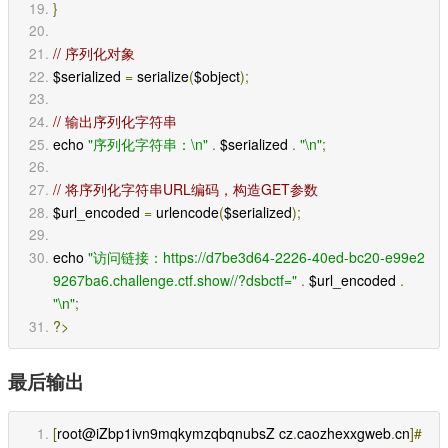
}
// 序列化对象
$serialized 
=
 serialize
(
$object
);
// 输出序列化字符串
echo 
"序列化字符串：\n"
.
 $serialized 
.
"\n"
;
// 将序列化字符串URL编码，构造GET参数
$url_encoded 
=
 urlencode
(
$serialized
);
echo 
"访问链接：https://d7be3d64-2226-40ed-bc20-e99e2
9267ba6.challenge.ctf.show//?dsbctf="
.
 $url_encoded 
.
"\n"
;
?>
最后输出
[
root@iZbp1ivn9mqkymzqbqnubsZ cz
.
caozhexxgweb
.
cn
]#