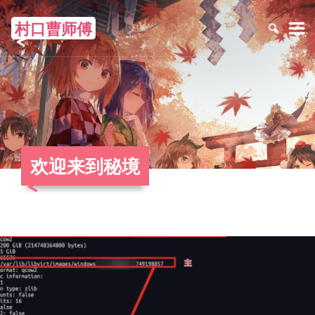
村口曹师傅
≡
欢迎来到秘境