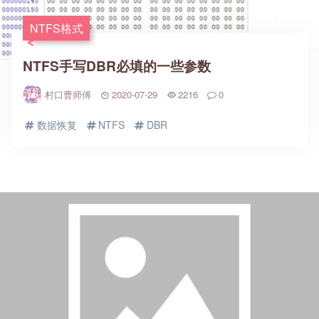
NTFS格式
NTFS手写DBR必填的一些参数
村口曹师傅
2020-07-29
2216
0
数据恢复
NTFS
DBR