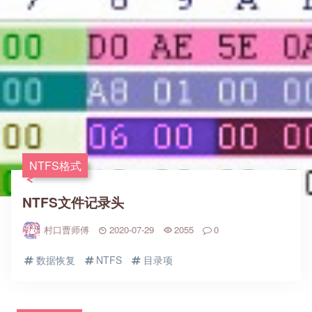
NTFS格式
NTFS文件记录头
村口曹师傅
2020-07-29
2055
0
数据恢复
NTFS
目录项