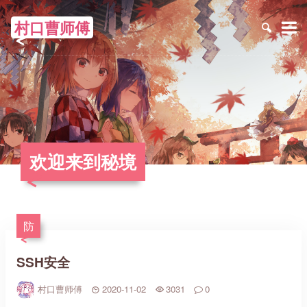
村口曹师傅
≡
欢迎来到秘境
防
SSH安全
村口曹师傅
2020-11-02
3031
0