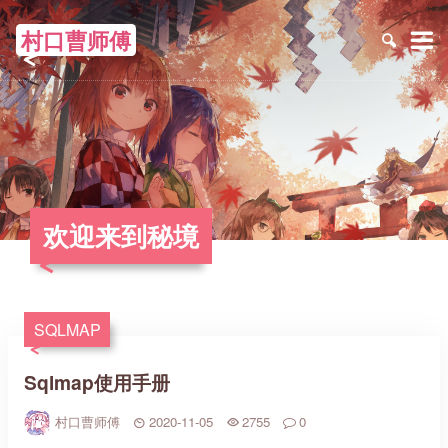
村口曹师傅
≡
欢迎来到秘境
SQLMAP
Sqlmap使用手册
村口曹师傅
2020-11-05
2755
0