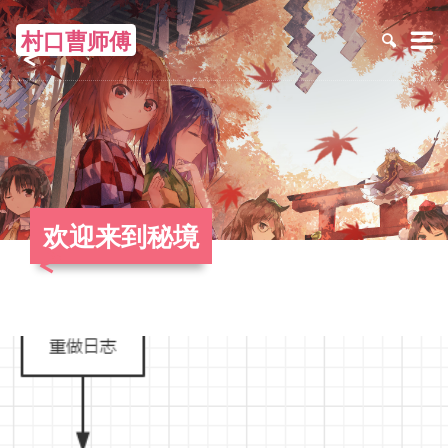
村口曹师傅
≡
欢迎来到秘境