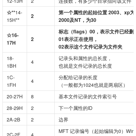
12-13H
2
连接数，有多少个目录指向该文件
☆**
14-
第一个属性的起始位置
2003、xp为
2
15H**
2000及NT，为30
标志（flags）00，表示文件已经删
☆16-
2
01表示正在使用，
17H
02表示这个文件记录为文件夹
18-
记录头和属性的总长度，
4
1BH
也就是文件记录的总长度
1C-
分配给记录的长度
4
1FH
（一般都为1024也就是两扇区）
20-27H
8
基本文件记录的文件索引号
28-29H
2
下一个属性的ID
2A-2B
2
边界
MFT 记录编号（起始编辑为0）Wind
2C-2F
4