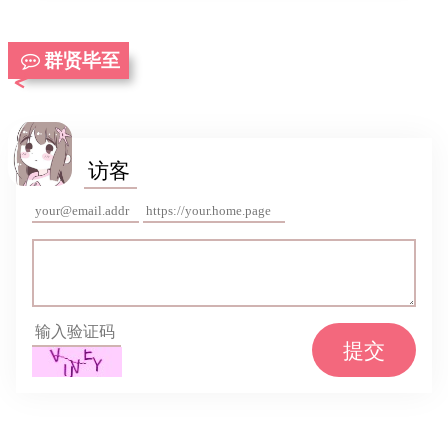
群贤毕至
提交