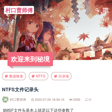
村口曹师傅
≡
欢迎来到秘境
数据恢复
NTFS
目录项
NTFS文件记录头
村口曹师傅
2020-07-29 18:56:16
2055
0
​ $MSF文件头基本上就是以下这些参数了