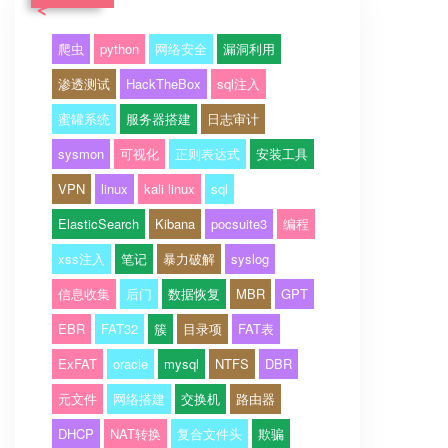
爬虫
python
网络安全
漏洞利用
渗透测试
HackTheBox
sql注入
蜜罐系统
服务器搭建
日志审计
sysmon
可视化
正则表达式
安装工具
VPN
linux
kali linux
sql
ElasticSearch
Kibana
pocsuite3
编程
xss注入
笔记
暴力破解
syslog
信息收集
后门
数据恢复
MBR
GPT
EBR
FAT32
簇
目录项
FAT表
ExFAT
oracle
mysql
NTFS
DBR
元文件
网络搭建
交换机
路由器
DHCP
NAT转换
复合文件头
欺骗