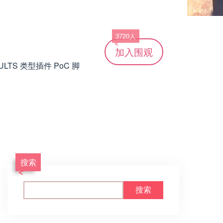
3720人
加入
围观
LTS 类型插件 PoC 脚
搜索