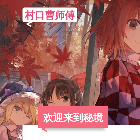
村口曹师傅
欢迎来到秘境