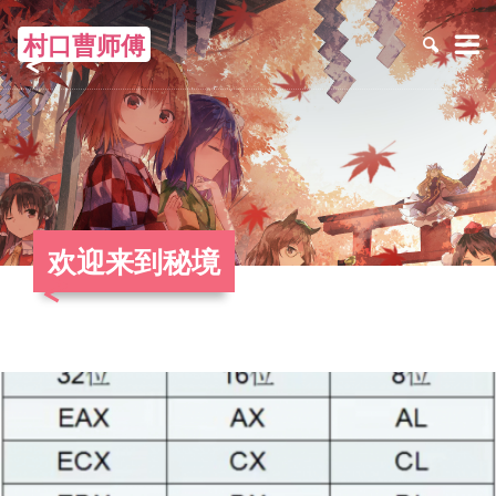
村口曹师傅
≡
欢迎来到秘境