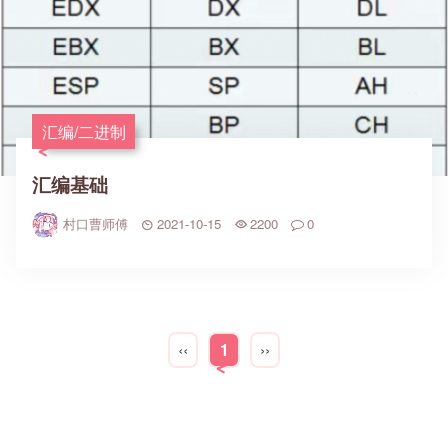
汇编/二进制
汇编基础
村口曹师傅
2021-10-15
2200
0
‹‹
1
››