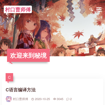
村口曹师傅
≡
欢迎来到秘境
C
C语言编译方法
村口曹师傅
2020-10-25
3045
2