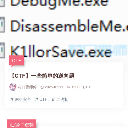
CTF
【CTF】一些简单的逆向题
村口曹师傅
2025-07-11
1603
0
网络安全
CTF
二进制
汇编/二进制