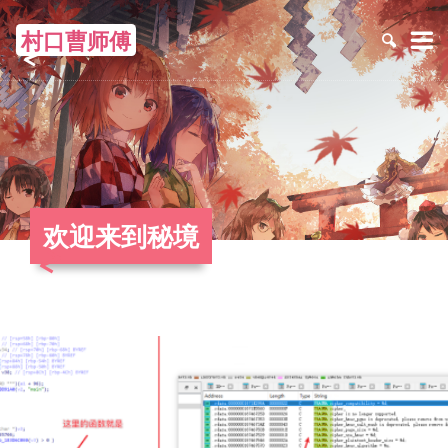
村口曹师傅
≡
欢迎来到秘境