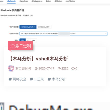
汇编/二进制
【木马分析】vshell木马分析
村口曹师傅
2025-07-17
2225
0
网络安全
二进制
木马分析