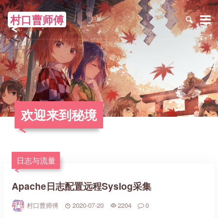
村口曹师傅
≡
欢迎来到秘境
日志与流量
Apache日志配置远程Syslog采集
村口曹师傅
2020-07-20
2204
0