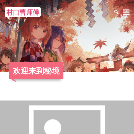
村口曹师傅
≡
欢迎来到秘境