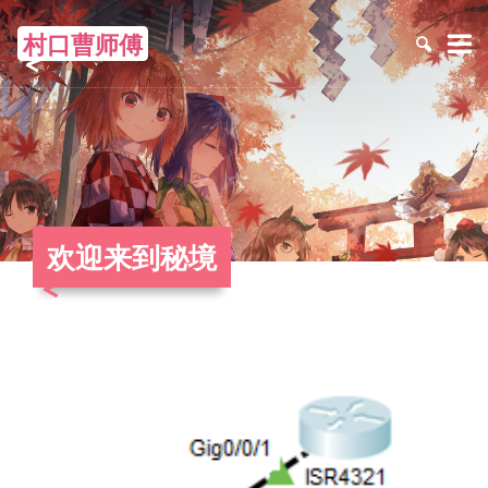
村口曹师傅
≡
欢迎来到秘境