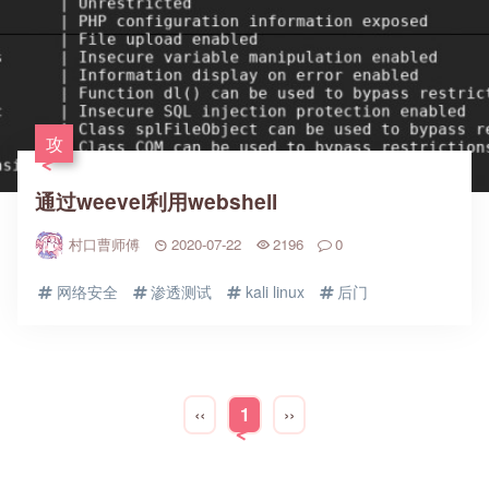
攻
通过weevel利用webshell
村口曹师傅
2020-07-22
2196
0
网络安全
渗透测试
kali linux
后门
‹‹
1
››