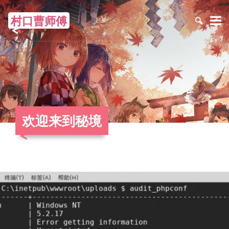
村口曹师傅
≡
欢迎来到秘境