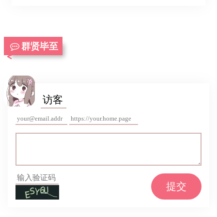
群贤毕至
提交