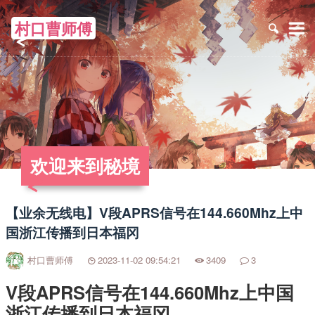
村口曹师傅
≡
欢迎来到秘境
【业余无线电】V段APRS信号在144.660Mhz上中
国浙江传播到日本福冈
村口曹师傅
2023-11-02 09:54:21
3409
3
V段APRS信号在144.660Mhz上中国
浙江传播到日本福冈