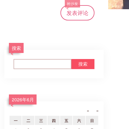
抢沙发
发表评论
搜索
2026年6月
«
»
一
二
三
四
五
六
日