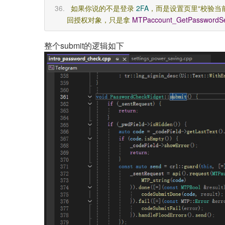
如果你说的不是登录
2FA
，而是设置页里“校验当
回授权对象，只是拿
MTPaccount_GetPasswordSe
整个submit的逻辑如下