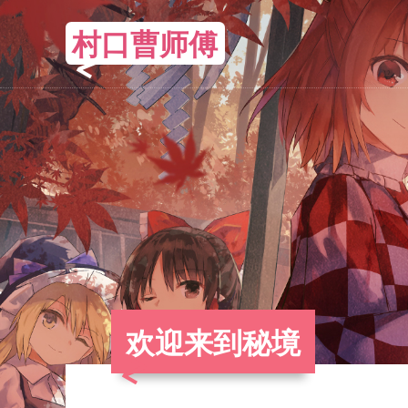
村口曹师傅
欢迎来到秘境