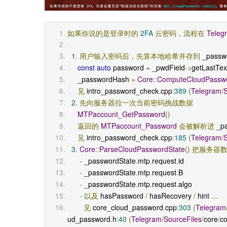
如果你说的是登录时的
2FA
云密码，流程在
Teleg
1.
用户输入密码后，先算本地哈希并存到
 _passw
const
auto
 password 
=
 _pwdField
->
getLastTex
     _passwordHash 
=
Core
::
ComputeCloudPassw
见
 intro_password_check
.
cpp
:
389
(
Telegram
/
S
2.
先向服务器拉一次当前密码挑战数据
MTPaccount_GetPassword
()
返回的
MTPaccount_Password
会被解析进
 _p
见
 intro_password_check
.
cpp
:
185
(
Telegram
/
S
3.
Core
::
ParseCloudPasswordState
()
把服务器
-
 _passwordState
.
mtp
.
request
.
id
-
 _passwordState
.
mtp
.
request
.
B
-
 _passwordState
.
mtp
.
request
.
algo
-
以及
 hasPassword 
/
 hasRecovery 
/
 hint 
...
见
 core_cloud_password
.
cpp
:
303
(
Telegram
ud_password
.
h
:
40
(
Telegram
/
SourceFiles
/
core
/
c