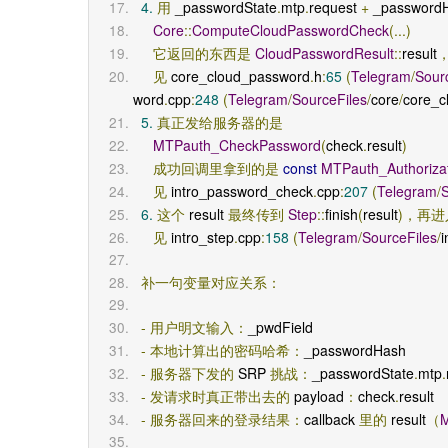
4.
用
 _passwordState
.
mtp
.
request 
+
 _password
Core
::
ComputeCloudPasswordCheck
(...)
它返回的东西是
CloudPasswordResult
::
result
见
 core_cloud_password
.
h
:
65
(
Telegram
/
Sour
word
.
cpp
:
248
(
Telegram
/
SourceFiles
/
core
/
core_c
5.
真正发给服务器的是
MTPauth_CheckPassword
(
check
.
result
)
成功回调里拿到的是
const
MTPauth_Authoriza
见
 intro_password_check
.
cpp
:
207
(
Telegram
/
S
6.
这个
 result 
最终传到
Step
::
finish
(
result
)，再
见
 intro_step
.
cpp
:
158
(
Telegram
/
SourceFiles
/
i
补一句变量对应关系：
-
用户明文输入：
_pwdField
-
本地计算出的密码哈希：
_passwordHash
-
服务器下发的
 SRP 
挑战：
_passwordState
.
mtp
.
-
发请求时真正带出去的
 payload
：
check
.
result
-
服务器回来的登录结果：
callback 
里的
 result
（
M