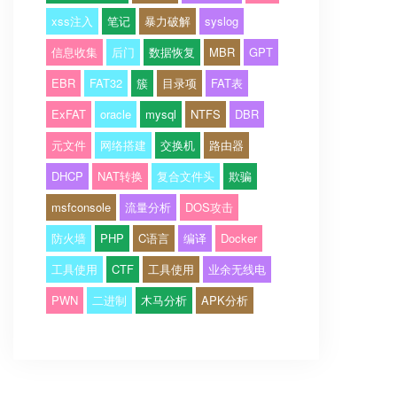
xss注入
笔记
暴力破解
syslog
信息收集
后门
数据恢复
MBR
GPT
EBR
FAT32
簇
目录项
FAT表
ExFAT
oracle
mysql
NTFS
DBR
元文件
网络搭建
交换机
路由器
DHCP
NAT转换
复合文件头
欺骗
msfconsole
流量分析
DOS攻击
防火墙
PHP
C语言
编译
Docker
工具使用
CTF
工具使用
业余无线电
PWN
二进制
木马分析
APK分析