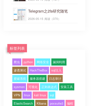
Telegram之2fa研究随笔
2026-05-15
阅读（370）
标签列表
爬虫
python
网络安全
漏洞利用
渗透测试
HackTheBox
sql注入
蜜罐系统
服务器搭建
日志审计
sysmon
可视化
正则表达式
安装工具
VPN
linux
kali linux
sql
ElasticSearch
Kibana
pocsuite3
编程