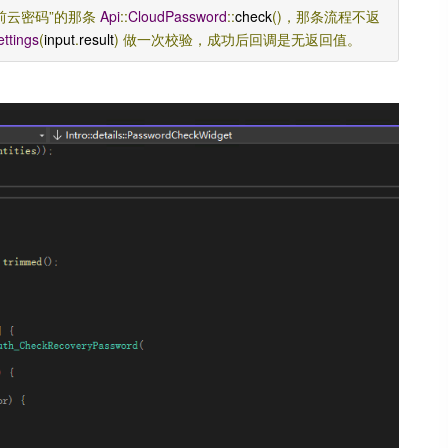
前云密码”的那条
Api
::
CloudPassword
::
check
()，那条流程不返
ttings
(
input
.
result
)
做一次校验，成功后回调是无返回值。