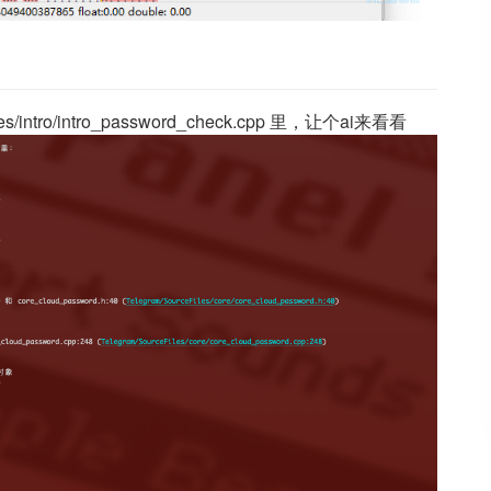
intro/intro_password_check.cpp 里，让个ai来看看