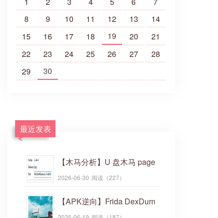
1
2
3
4
5
6
7
8
9
10
11
12
13
14
19
15
16
17
18
20
21
22
23
24
25
26
27
28
30
29
最近发表
【木马分析】U 盘木马 page
file.db
2026-06-30
阅读（227）
【APK逆向】Frida DexDum
p脱壳 从0 起步简明流程
2026-06-19
阅读（187）