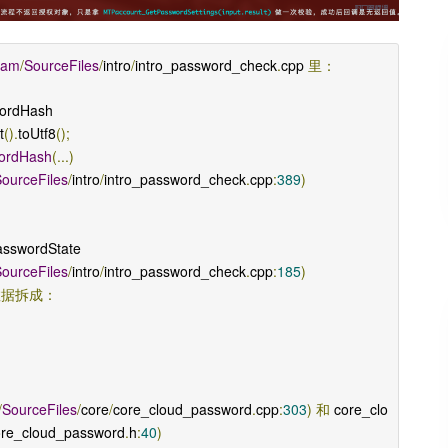
ram
/
SourceFiles
/
intro
/
intro_password_check
.
cpp 
里：
ordHash
t
().
toUtf8
();
ordHash
(...)
ourceFiles
/
intro
/
intro_password_check
.
cpp
:
389
)
asswordState
ourceFiles
/
intro
/
intro_password_check
.
cpp
:
185
)
数据拆成：
/
SourceFiles
/
core
/
core_cloud_password
.
cpp
:
303
)
和
 core_clo
ore_cloud_password
.
h
:
40
)