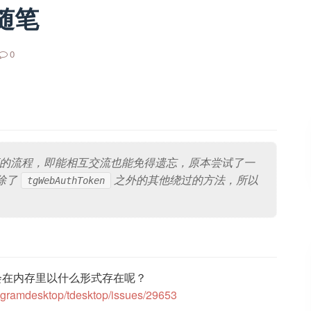
究随笔
0
证的流程，即能相互交流也能免得遗忘，原本尝试了一
除了
之外的其他绕过的方法，所以
tgWebAuthToken
a会在内存里以什么形式存在呢？
legramdesktop/tdesktop/issues/29653