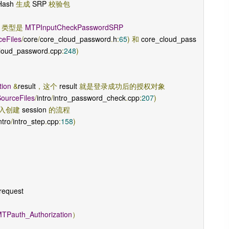
Hash 
生成
 SRP 
校验包
，类型是
MTPInputCheckPasswordSRP
ceFiles
/
core
/
core_cloud_password
.
h
:
65
)
和
 core_cloud_pass
loud_password
.
cpp
:
248
)
tion
&
result
，这个
 result 
就是登录成功后的授权对象
ourceFiles
/
intro
/
intro_password_check
.
cpp
:
207
)
进入创建
 session 
的流程
ntro
/
intro_step
.
cpp
:
158
)
request
TPauth_Authorization
）