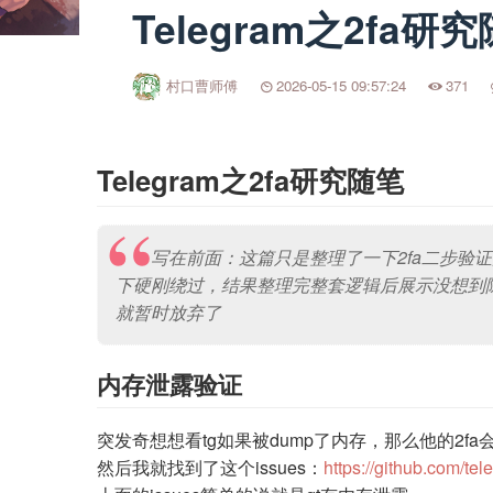
Telegram之2fa研
村口曹师傅
2026-05-15 09:57:24
371
Telegram之2fa研究随笔
写在前面：这篇只是整理了一下2fa二步验
下硬刚绕过，结果整理完整套逻辑后展示没想到
就暂时放弃了
内存泄露验证
突发奇想想看tg如果被dump了内存，那么他的2f
然后我就找到了这个issues：
https://github.com/te