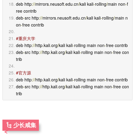
deb http
://
mirrors
.
neusoft
.
edu
.
cn
/
kali kali
-
rolling
/
main non
-
f
ree contrib
deb
-
src http
://
mirrors
.
neusoft
.
edu
.
cn
/
kali kali
-
rolling
/
main n
on
-
free contrib
#重庆大学
deb http
://
http
.
kali
.
org
/
kali kali
-
rolling main non
-
free contrib
deb
-
src http
://
http
.
kali
.
org
/
kali kali
-
rolling main non
-
free con
trib
#官方源
deb http
://
http
.
kali
.
org
/
kali kali
-
rolling main non
-
free contrib
deb
-
src http
://
http
.
kali
.
org
/
kali kali
-
rolling main non
-
free con
trib
少长咸集