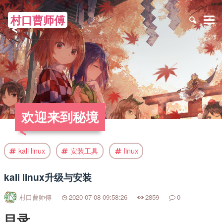
村口曹师傅
≡
欢迎来到秘境
kali linux
安装工具
linux
kali linux升级与安装
村口曹师傅
2020-07-08 09:58:26
2859
0
目录