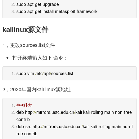
sudo apt
-
get upgrade
sudo apt
-
get install metasploit
-
framework
kailinux源文件
1，更改sources.list文件
打开终端输入如下 命令：
sudo vim 
/
etc
/
apt
/
sources
.
list
2，2020年国内kali linux源地址
#中科大
deb http
://
mirrors
.
ustc
.
edu
.
cn
/
kali kali
-
rolling main non
-
free 
contrib
deb
-
src http
://
mirrors
.
ustc
.
edu
.
cn
/
kali kali
-
rolling main non
-
f
ree contrib