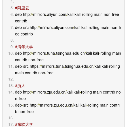
#阿里云
deb http
://
mirrors
.
aliyun
.
com
/
kali kali
-
rolling main non
-
free 
contrib
deb
-
src http
://
mirrors
.
aliyun
.
com
/
kali kali
-
rolling main non
-
fr
ee contrib
#清华大学
deb http
://
mirrors
.
tuna
.
tsinghua
.
edu
.
cn
/
kali kali
-
rolling main 
contrib non
-
free
deb
-
src https
://
mirrors
.
tuna
.
tsinghua
.
edu
.
cn
/
kali kali
-
rolling 
main contrib non
-
free
#浙大
deb http
://
mirrors
.
zju
.
edu
.
cn
/
kali kali
-
rolling main contrib no
n
-
free
deb
-
src http
://
mirrors
.
zju
.
edu
.
cn
/
kali kali
-
rolling main contri
b non
-
free
#东软大学