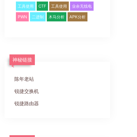
工具使用
CTF
工具使用
业余无线电
PWN
二进制
木马分析
APK分析
神秘链接
陈年老站
锐捷交换机
锐捷路由器