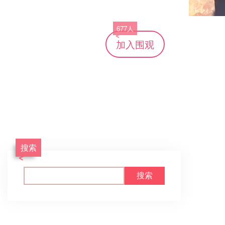
677人
加入
围观
搜索