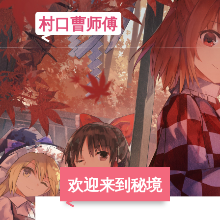
村口曹师傅
欢迎来到秘境