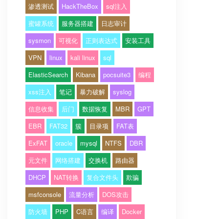
渗透测试
HackTheBox
sql注入
蜜罐系统
服务器搭建
日志审计
sysmon
可视化
正则表达式
安装工具
VPN
linux
kali linux
sql
ElasticSearch
Kibana
pocsuite3
编程
xss注入
笔记
暴力破解
syslog
信息收集
后门
数据恢复
MBR
GPT
EBR
FAT32
簇
目录项
FAT表
ExFAT
oracle
mysql
NTFS
DBR
元文件
网络搭建
交换机
路由器
DHCP
NAT转换
复合文件头
欺骗
msfconsole
流量分析
DOS攻击
防火墙
PHP
C语言
编译
Docker