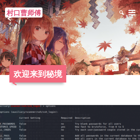
村口曹师傅
≡
欢迎来到秘境