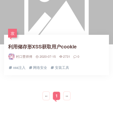
攻
利用储存形XSS获取用户cookie
村口曹师傅
2020-07-15
2731
0
xss注入
网络安全
安装工具
‹‹
1
››