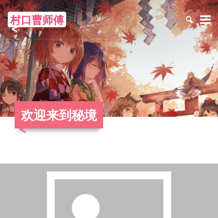
村口曹师傅
≡
欢迎来到秘境