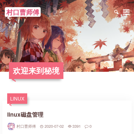
村口曹师傅
≡
欢迎来到秘境
LINUX
linux磁盘管理
村口曹师傅
2020-07-02
3391
0